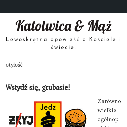
Katolwica & Mąż
Lewoskrętna opowieść o Kościele i
świecie.
otyłość
Wstydź się, grubasie!
Zarówno
wielkie
ogólnop