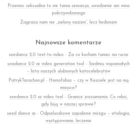
Przemoc seksualna to nie tania sensacja, uwodzenie ani wina
pokrzywdzonego
Zagraża nam nie „zielony nazizm”, lecz hedonizm
Najnowsze komentarze
seedance 2.0 text-to-video
-
Za co kocham taniec na rurze
seadance 2.0 ai video generation tool
-
Siedmiu wspaniałych
– lista naszych ulubionych katocelebrytów
PatrykTarachon.pl
-
Homofobia – czy w Kościele jest na nią
miejsce?
seedance 2.0 ai video tool
-
Granice zrozumienia. Co robić,
gdy biją w naszej sprawie?
seed dance ai
-
Odpieluszkowe zapalenie mózgu – etiologia,
występowanie, leczenie