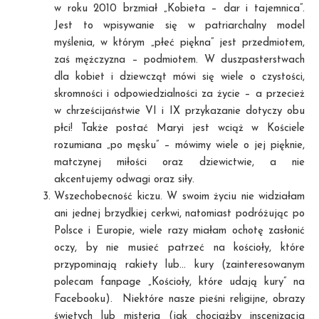
w roku 2010 brzmiał „Kobieta – dar i tajemnica”.
Jest to wpisywanie się w patriarchalny model
myślenia, w którym „płeć piękna” jest przedmiotem,
zaś mężczyzna – podmiotem. W duszpasterstwach
dla kobiet i dziewcząt mówi się wiele o czystości,
skromności i odpowiedzialności za życie – a przecież
w chrześcijaństwie VI i IX przykazanie dotyczy obu
płci! Także postać Maryi jest wciąż w Kościele
rozumiana „po męsku” – mówimy wiele o jej pięknie,
matczynej miłości oraz dziewictwie, a nie
akcentujemy odwagi oraz siły.
Wszechobecność kiczu. W swoim życiu nie widziałam
ani jednej brzydkiej cerkwi, natomiast podróżując po
Polsce i Europie, wiele razy miałam ochotę zasłonić
oczy, by nie musieć patrzeć na kościoły, które
przypominają rakiety lub… kury (zainteresowanym
polecam fanpage „Kościoły, które udają kury” na
Facebooku). Niektóre nasze pieśni religijne, obrazy
świętych lub misteria (jak chociażby inscenizacja