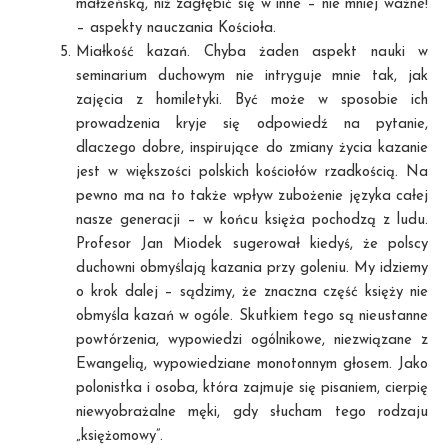
małżeńską, niż zagłębić się w inne – nie mniej ważne!
– aspekty nauczania Kościoła.
Miałkość kazań. Chyba żaden aspekt nauki w
seminarium duchowym nie intryguje mnie tak, jak
zajęcia z homiletyki. Być może w sposobie ich
prowadzenia kryje się odpowiedź na pytanie,
dlaczego dobre, inspirujące do zmiany życia kazanie
jest w większości polskich kościołów rzadkością. Na
pewno ma na to także wpływ zubożenie języka całej
nasze generacji – w końcu księża pochodzą z ludu.
Profesor Jan Miodek sugerował kiedyś, że polscy
duchowni obmyślają kazania przy goleniu. My idziemy
o krok dalej – sądzimy, że znaczna część księży nie
obmyśla kazań w ogóle. Skutkiem tego są nieustanne
powtórzenia, wypowiedzi ogólnikowe, niezwiązane z
Ewangelią, wypowiedziane monotonnym głosem. Jako
polonistka i osoba, która zajmuje się pisaniem, cierpię
niewyobrażalne męki, gdy słucham tego rodzaju
„księżomowy”.