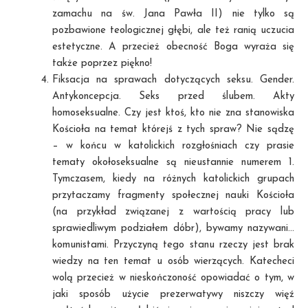
zamachu na św. Jana Pawła II) nie tylko są
pozbawione teologicznej głębi, ale też ranią uczucia
estetyczne. A przecież obecność Boga wyraża się
także poprzez piękno!
Fiksacja na sprawach dotyczących seksu. Gender.
Antykoncepcja. Seks przed ślubem. Akty
homoseksualne. Czy jest ktoś, kto nie zna stanowiska
Kościoła na temat którejś z tych spraw? Nie sądzę
– w końcu w katolickich rozgłośniach czy prasie
tematy okołoseksualne są nieustannie numerem 1.
Tymczasem, kiedy na różnych katolickich grupach
przytaczamy fragmenty społecznej nauki Kościoła
(na przykład związanej z wartością pracy lub
sprawiedliwym podziałem dóbr), bywamy nazywani…
komunistami. Przyczyną tego stanu rzeczy jest brak
wiedzy na ten temat u osób wierzących. Katecheci
wolą przecież w nieskończoność opowiadać o tym, w
jaki sposób użycie prezerwatywy niszczy więź