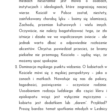
mediach nieustannie jest mowa o osobach,
instytucjach i ideologiach, które zagrażają naszej
wierze. Kościół w Polsce został, niestety,
zainfekowany chorobą lęku – boimy się islamizacji,
Zachodu, przemian kulturowych i wielu innych.
Oczywiście, nie należy bagatelizować tego, że zło
istnieje i działa we we współczesnym świecie – ale
jednak warto dbać o odpowiednie rozłożenie
akcentów. Chrystus powiedział przecież, że bramy
piekielne nie przemogą Kościoła – sądzę więc, że
możemy spać spokojnie.
Dominacja męskiego punktu widzenia. O kobietach w
Kościele mówi się z męskiej perspektywy – jako o
żonach i matkach. Nawołuje się nas do pokory,
łagodności, poświęcenia – oczywiście rodzinie.
Uosobieniem rodzaju ludzkiego dla części kleru i
episkopatu wciąż jest wyłącznie mężczyzna –
kobieta jest dodatkiem lub „darem”. Przykład?
Proszę bardzo: temat spotkania młodych w Lednicy